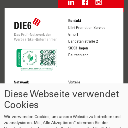
Kontakt
DIE6 Promotion Service
GmbH
Bandstahlstraße 2
58093 Hagen
Deutschland
Netzwerk
Vorteile
Über uns
Kunden
Diese Webseite verwendet
Gesellschafter
Lieferanten-Partner
Cookies
Selbstverständnis
Gesellschafter
Wissenswertes
Anfrage-Shop
Wir verwenden Cookies, um unsere Website zu betreiben und
DIE6 Videomesse
Qualitätsversprechen
zu analysieren. Mit „Alle Akzeptieren“ stimmen Sie der