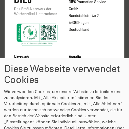
DIE6 Promotion Service
GmbH
Bandstahlstraße 2
58093 Hagen
Deutschland
Netzwerk
Vorteile
Über uns
Kunden
Diese Webseite verwendet
Gesellschafter
Lieferanten-Partner
Cookies
Selbstverständnis
Gesellschafter
Wissenswertes
Anfrage-Shop
Wir verwenden Cookies, um unsere Website zu betreiben und
DIE6 Videomesse
Qualitätsversprechen
zu analysieren. Mit „Alle Akzeptieren“ stimmen Sie der
Verarbeitung durch optionale Cookies zu, mit „Alle Ablehnen“
Presse
Verhaltenskodex
werden nur technisch notwendige Cookies verwendet, die für
Veröffentlichungen
Kontakt
den Betrieb der Website erforderlich sind. Unter
Werbemittelstudie
Login
„Einstellungen“ können Sie individuell auswählen, welche
Veredlungstechniken
Cookies Sie zulassen möchten. Detaillierte Informationen über