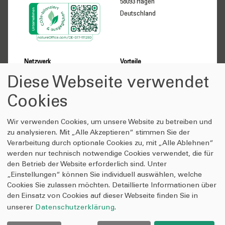
58093 Hagen
Deutschland
Netzwerk
Vorteile
Über uns
Kunden
Diese Webseite verwendet
Gesellschafter
Lieferanten-Partner
Selbstverständnis
Gesellschafter
Cookies
Wissenswertes
Anfrage-Shop
Wir verwenden Cookies, um unsere Website zu betreiben und
DIE6 Videomesse
Qualitätsversprechen
zu analysieren. Mit „Alle Akzeptieren“ stimmen Sie der
Verarbeitung durch optionale Cookies zu, mit „Alle Ablehnen“
Presse
Verhaltenskodex
werden nur technisch notwendige Cookies verwendet, die für
Veröffentlichungen
Kontakt
den Betrieb der Website erforderlich sind. Unter
Werbemittelstudie
Login
„Einstellungen“ können Sie individuell auswählen, welche
Veredlungstechniken
Cookies Sie zulassen möchten. Detaillierte Informationen über
Emotionsstudie
den Einsatz von Cookies auf dieser Webseite finden Sie in
unserer
Datenschutzerklärung
.